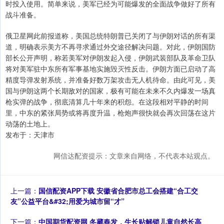
时投入使用。简单来说，美军已经为可能爆发的全面战争做好了所有
战斗准备。
俄卫星网此前报道称，美国总统特朗普已关闭了与伊朗对话的所有渠
道，明确表示美方不再寻求通过外交途径解决问题。对此，伊朗国防
部长公开声明，称若美军对伊朗发起入侵，伊朗武装部队及革命卫队
将对美军驻中东所有军事基地实施毁灭性反击。伊朗方面已启动了高
精度导弹发射系统，并准备好数万架攻击无人机待命。由此可见，美
国与伊朗这两个长期敌对的国家，极有可能在未来不久内爆发一场真
枪实弹的战争，彻底清算几十年来的积怨。在这段相对平静的时间
里，中东的紧张局势或将再度升温，枪炮声很快就会再次回荡在这片
动荡的土地上。
发布于：天津市
网信达配资提示：文章来自网络，不代表本站观点。
上一篇：
国信配资APP下载 安徽省合肥市总工会搭建“合工交
友”公益平台&#32;用爱为城市留“才”
下一篇：
中国期货配资网 冬藏春发，生长贴解锁儿童自然长高