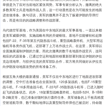
举措是为了应对当前地区紧张局势。军事专家分析认为，撤离的绝大
多数美军士兵是地面作战人员，这一行动显然是在为可能发生的地面
进攻做准备。换句话说，美军的撤离并不是为了躲避伊朗的导弹打
击，而是有目的的战略调整和作战部署。
乌代德空军基地，作为美国在中东地区的最大军事基地，一直以来都
是美军威慑伊朗、实施战略布局的关键枢纽。基地不仅能够轻松起降
包括F-22、F-35等第五代隐形战斗机，重型战略轰炸机、大型军用运
输机等各类作战飞机，还部署了上万名作战士兵。在这里，美军得以
全面施展遏制伊朗的力量。而此次撤离的数千名地面作战官兵，连同
相应的武器装备，已通过空运和地面转移重新部署到靠近伊朗的伊拉
克边境地带。与驻伊拉克的美军部队合作，双方将共同做好从伊拉克
向伊朗发动地面攻势的所有准备工作。
根据五角大楼的最新通报，美军不仅在中东地区进行了地面进攻部署
的调整，空中打击准备也在全面加强。120多架战机，包括F-15重型
战斗机、F-16多用途战斗机、F-22与F-35隐形战斗机等，已进入随时
起飞的战备状态。此外，18架重型战略轰炸机，包括B-52H、B-1B和
B-2幽灵等，也已准备好随时执行轰炸任务。美军储备的上千枚高精度
空射巡航导弹、数千颗钻地弹以及重型制导炸弹也已被启封，待命随