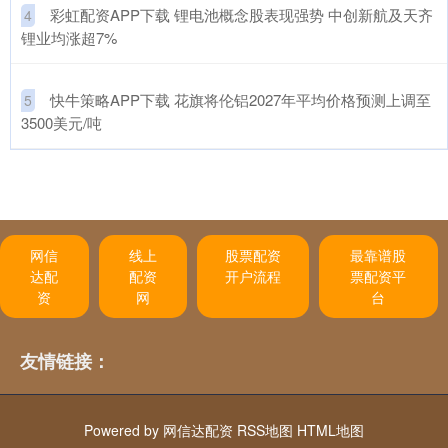
​彩虹配资APP下载 锂电池概念股表现强势 中创新航及天齐
4
锂业均涨超7%
​快牛策略APP下载 花旗将伦铝2027年平均价格预测上调至
5
3500美元/吨
网信
线上
股票配资
最靠谱股
达配
配资
开户流程
票配资平
资
网
台
友情链接：
Powered by
网信达配资
RSS地图
HTML地图