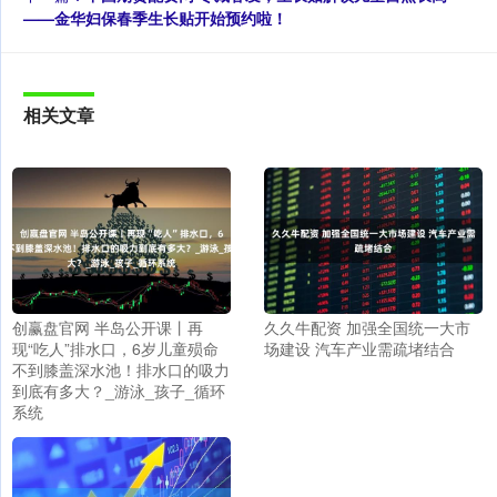
——金华妇保春季生长贴开始预约啦！
相关文章
创赢盘官网 半岛公开课丨再
久久牛配资 加强全国统一大市
现“吃人”排水口，6岁儿童殒命
场建设 汽车产业需疏堵结合
不到膝盖深水池！排水口的吸力
到底有多大？_游泳_孩子_循环
系统