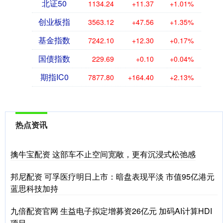
北证50
1134.24
+11.37
+1.01%
创业板指
3563.12
+47.56
+1.35%
基金指数
7242.10
+12.30
+0.17%
国债指数
229.69
+0.10
+0.04%
期指IC0
7877.80
+164.40
+2.13%
热点资讯
擒牛宝配资 这部车不止空间宽敞，更有沉浸式松弛感
邦尼配资 可孚医疗明日上市：暗盘表现平淡 市值95亿港元
蓝思科技加持
九倍配资官网 生益电子拟定增募资26亿元 加码AI计算HDI
项目