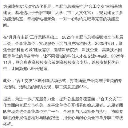
为保障交友活动常态化开展，合肥市总积极推进“合工交友”幸福基地
建设。基地选址于合肥市职工大学（市工人文化宫），规划建设了多
功能活动室、幸福驿站相亲角、一对一心动约见吧等完善的功能空
间。
在“月月有主题”工作思路基础上，2025年合肥市总积极联动全市基层
工会、企事业单位，实现服务下沉与用户精准触达。2025年6月，聚
焦合肥“科创名城”建设需求，邀请科研院所、科技企业、高新技术园
区等单位的单身青年，让不同领域的科创人才在交流中结缘。2025年
11月，联合多家高校校友会策划高校校友会专场，以校友情怀为纽
带，让同频知己轻松邂逅。
此外，“合工交友”不断创新活动形式，打造涵盖户外类与行业类的专
场活动。活动后的回访发现，职工满意度超95%。
据悉，为进一步扩充服务力量，提升公益服务覆盖面，“合工交友”工
作室面向合肥全市机关、企事业单位公开招募红娘志愿者。志愿者团
队主动走进企事业单位推广平台、全程参与活动筹备与执行、协助专
职红娘开展信息核对与匹配跟进，用爱心与耐心为全市单身职工牵线
搭桥。