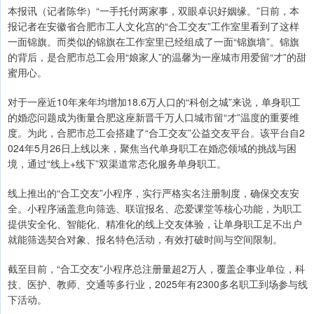
本报讯（记者陈华）“一手托付两家事，双眼卓识好姻缘。”日前，本
报记者在安徽省合肥市工人文化宫的“合工交友”工作室里看到了这样
一面锦旗。而类似的锦旗在工作室里已经组成了一面“锦旗墙”。锦旗
的背后，是合肥市总工会用“娘家人”的温馨为一座城市用爱留“才”的甜
蜜用心。
对于一座近10年来年均增加18.6万人口的“科创之城”来说，单身职工
的婚恋问题成为衡量合肥这座新晋千万人口城市留“才”温度的重要维
度。为此，合肥市总工会搭建了“合工交友”公益交友平台。该平台自2
024年5月26日上线以来，聚焦当代单身职工在婚恋领域的挑战与困
境，通过“线上+线下”双渠道常态化服务单身职工。
线上推出的“合工交友”小程序，实行严格实名注册制度，确保交友安
全。小程序涵盖意向筛选、联谊报名、恋爱课堂等核心功能，为职工
提供安全化、智能化、精准化的线上交友体验，让单身职工足不出户
就能筛选契合对象、报名特色活动，有效打破时间与空间限制。
截至目前，“合工交友”小程序总注册量超2万人，覆盖企事业单位，科
技、医护、教师、交通等多行业，2025年有2300多名职工到场参与线
下活动。