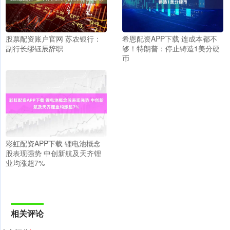
股票配资账户官网 苏农银行：
希恩配资APP下载 连成本都不
副行长缪钰辰辞职
够！特朗普：停止铸造1美分硬
币
彩虹配资APP下载 锂电池概念
股表现强势 中创新航及天齐锂
业均涨超7%
相关评论