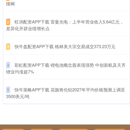
障网
​旺润配资APP下载 雷曼光电：上半年营业收入5.64亿元，
2
差异化开辟业绩增长点
​快牛盘配资APP下载 格林美大宗交易成交373.23万元
3
​彩虹配资APP下载 锂电池概念股表现强势 中创新航及天齐
4
锂业均涨超7%
​快牛策略APP下载 花旗将伦铝2027年平均价格预测上调至
5
3500美元/吨