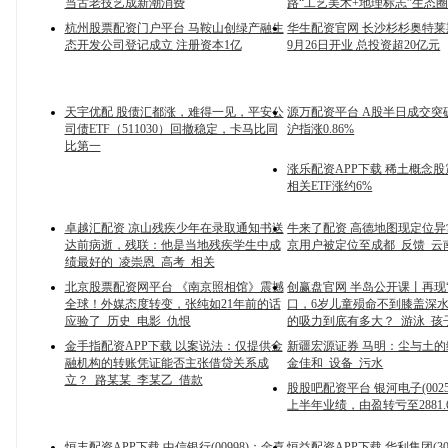
当古老技艺成新潮消费
路“工艺美术+地理标志”生态
杭州股票配资门户平台 马鞍山创绿产融生
华生配资官网 长沙杉杉奥特
态开发公司登记成立 注册资本1亿
9月26日开业 总投资超20亿元
天宇优配 股债汇都涨，难得一见，平安公
源万配资平台 A股半日成交突
司债ETF（511030）回撤稳定，卡马比同
沪指涨0.86%
比第一
涨乐配资APP下载 稀土概念
相关ETF涨约6%
卓越汇配资 凉山残疾少年在录取通知书送
牛来了配资 高德地图现定位异
达前病逝，残联：他是当地残疾学生中成
京用户被定位至成都_反馈_云
绩最好的_凌崇恩_高考_相关
北京股票配资网平台 《南京照相馆》震撼
创赢盘官网 半岛公开课丨再现
全球！外媒态度转变，张纯如21年前的话
口，6岁儿童殒命不到膝盖深
应验了_历史_电影_仇恨
的吸力到底有多大？_游泳_孩
金手指配资APP下载 以案说法：仅提供金
新疆宏源证券 马明：尘与土的
融机构的转账凭证能否主张借贷关系成
金佳和_设备_污水
立？_路某某_李某乙_借款
股股吧配资平台 银河电子(00251
上半年业绩，由盈转亏至2881.
恒丰配资APP下载 中信银行(00998)：金喜
恒益配资APP下载 华利集团(3009