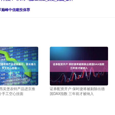
市即巅峰中信建投保荐
陕西吴堡农特产品进京推
证券配资开户 保时捷将被剔除出德
介手工空心挂面
国DAX指数 三年前才被纳入