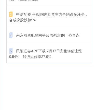
​中信配资 开盘|国内期货主力合约跌多涨少，
3
合成橡胶跌超2%
​南京股票配资网平台 模拟IP的一些盲点
4
​民银证券APP下载 7月17日安集转债上涨
5
0.54%，转股溢价率27.9%