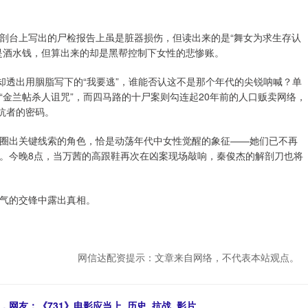
剖台上写出的尸检报告上虽是脏器损伤，但读出来的是“舞女为求生存认
是酒水钱，但算出来的却是黑帮控制下女性的悲惨账。
却透出用胭脂写下的“我要逃”，谁能否认这不是那个年代的尖锐呐喊？单
金兰帖杀人诅咒”，而四马路的十尸案则勾连起20年前的人口贩卖网络，
抗者的密码。
圈出关键线索的角色，恰是动荡年代中女性觉醒的象征——她们已不再
。今晚8点，当万茜的高跟鞋再次在凶案现场敲响，秦俊杰的解剖刀也将
气的交锋中露出真相。
网信达配资提示：文章来自网络，不代表本站观点。
网友：《731》电影应当上_历史_抗战_影片