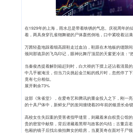
在1929年的上海，雨水总是带着铁锈的气息。庆祝周年
着，两具身穿孔雀翎舞裙的尸体轰然倒地，口中紧咬着沾满
万茜轻盈地踩着细高跟鞋走过血泊，鞋跟在木地板的缝隙间
颈间那诡异的飞鸟印记，眼神比舞厅顶层的天窗更冷淡：“
当秦俊杰提着解剖箱赶到时，白大褂的下摆上还沾着清晨的
中几乎被淹没，但当刀尖挑起金兰帖的残片时，忽然停了下
竟有七分相似。
展开剩余73%
这部《朱雀堂》，在爱奇艺和腾讯的重金投入之下，刚一亮
的十具尸体中，新鲜女尸的发间缠绕着20年前的银质长命
高校女生失踪案的受害者指甲缝里，则藏着来自权贵公馆的
贵的密室中献祭，背后潜藏着黑帮与政客的勾结；古董店老
包厢的镜子后找出偷拍舞女的暗房，当夏英奇在面对干尸领