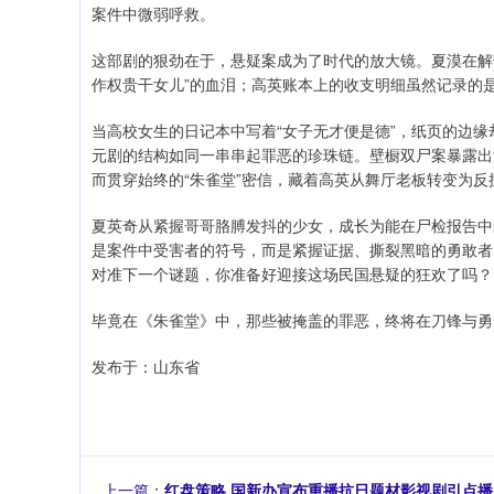
案件中微弱呼救。
这部剧的狠劲在于，悬疑案成为了时代的放大镜。夏漠在解
作权贵干女儿”的血泪；高英账本上的收支明细虽然记录的
当高校女生的日记本中写着“女子无才便是德”，纸页的边缘
元剧的结构如同一串串起罪恶的珍珠链。壁橱双尸案暴露出“
而贯穿始终的“朱雀堂”密信，藏着高英从舞厅老板转变为反
夏英奇从紧握哥哥胳膊发抖的少女，成长为能在尸检报告中
是案件中受害者的符号，而是紧握证据、撕裂黑暗的勇敢者
对准下一个谜题，你准备好迎接这场民国悬疑的狂欢了吗？
毕竟在《朱雀堂》中，那些被掩盖的罪恶，终将在刀锋与勇
发布于：山东省
上一篇：
红盘策略 国新办宣布重播抗日题材影视剧引点播，