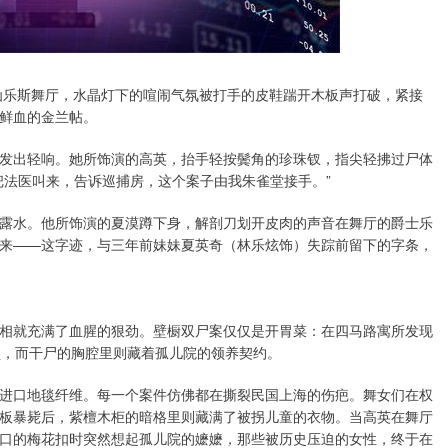
的仙乐斯舞厅，水晶灯下的喧闹气氛被打手的皮鞋踹开木板声打破，紧接
鲜血的金兰帖。
发出轻响。她所饰演的高英，抬手轻按鬓角的珍珠钗，指尖轻拂过尸体
把法医叫来，告诉巡捕房，这个案子由我朱雀堂接手。”
露水。他所饰演的夏漠蹲下身，解剖刀划开皮肉的声音在舞厅的爵士乐
来——这字迹，与三年前妹妹夏英奇（林乐炫饰）失踪前留下的字条，
相就充满了血腥的狠劲。壁橱双尸案仅仅是开胃菜：在四马路寓所发现
锁，而干尸的胸腔里则藏着孤儿院的领养契约。
进口地毯纤维。每一个案件仿佛都在撕裂民国上海的伤疤。舞女们在权
板暴毙后，紫檀木柜的暗格里则藏满了被拐儿童的衣物。当高英在舞厅
口的梅花扣时突然想起孤儿院的嬷嬷，那些被历史压迫的女性，终于在