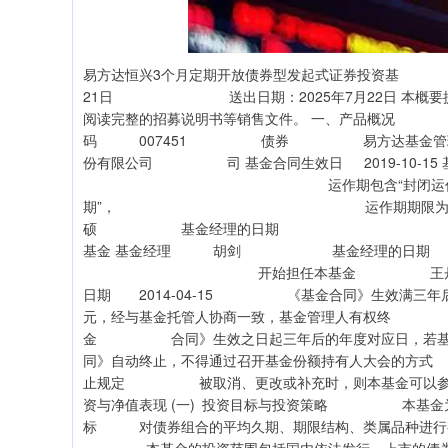
易方达恒兴3个月定期开放债券型发起式证券投
21日 送出日期：2025年7月22日 本概要提供
阅读完整的招募说明书等销售文件。 一、产
码 007451 债券 易方达基金管
份有限公司 司 基金合同生效日 2019-1
运作期包含“封闭运作 运作方式
期”， 运作期期限为 
硕 基金经理的日期 证券从业
基金 基金经理 胡剑 基金经理的日期
开始担任本基金 王丹
日期 2014-04-15 《基金合同》生效满
元，经与基金托管人协商一致，基金管理人有权终 止
金 合同》生效之日起三年后的年度对应日，
同》自动终止，不得通过召开基金份额持有人大会的方
止规定 被取消、更改或补充时，则本基金可以参
资与净值表现 (一) 投资目标与投资策略 本基金为
标 对债券组合的平均久期、期限结构、类属品种进