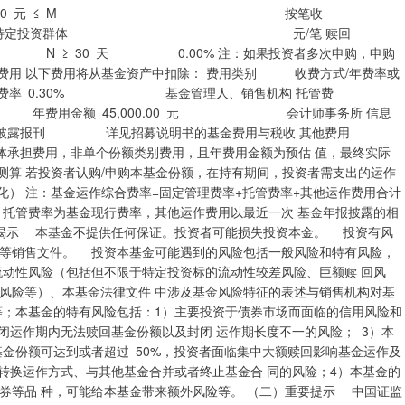
0 元 ≤ M 按笔收
00 特定投资群体 元/笔 赎回
N ≥ 30 天 0.00% 注：如果投资者多次申购，申购
关费用 以下费用将从基金资产中扣除： 费用类别 收费方式/年费率或
0.30% 基金管理人、销售机构 托管费
年费用金额 45,000.00 元 会计师事务所 信息
定披露报刊 详见招募说明书的基金费用与税收 其他费用
费用，非单个份额类别费用，且年费用金额为预估 值，最终实际
测算 若投资者认购/申购本基金份额，在持有期间，投资者需支出的运作
金运作综合费率=固定管理费率+托管费率+其他运作费用合计
、托管费率为基金现行费率，其他运作费用以最近一次 基金年报披露的相
险揭示 本基金不提供任何保证。投资者可能损失投资本金。 投资有风
》等销售文件。 投资本基金可能遇到的风险包括一般风险和特有风险，
流动性风险（包括但不限于特定投资标的流动性较差风险、巨额赎 回风
风险等）、本基金法律文件 中涉及基金风险特征的表述与销售机构对基
等；本基金的特有风险包括：1）主要投资于债券市场而面临的信用风险和
闭运作期内无法赎回基金份额以及封闭 运作期长度不一的风险； 3）本
金份额可达到或者超过 50%，投资者面临集中大额赎回影响基金运作及
转换运作方式、与其他基金合并或者终止基金合 同的风险；4）本基金的
券等品 种，可能给本基金带来额外风险等。 （二）重要提示 中国证监