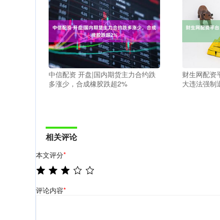
中信配资 开盘|国内期货主力合约跌
财生网配资平
多涨少，合成橡胶跌超2%
大违法强制
相关评论
本文评分
*
评论内容
*