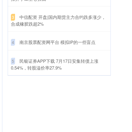
​中信配资 开盘|国内期货主力合约跌多涨少，
3
合成橡胶跌超2%
​南京股票配资网平台 模拟IP的一些盲点
4
​民银证券APP下载 7月17日安集转债上涨
5
0.54%，转股溢价率27.9%