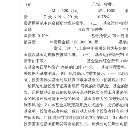
（前 元/笔 收费） 
M ≥ 500 万元 取，10
费 7 天 ≤ N ≤ 29 天 0.75% 
费适用单笔申购金额所对应的费率。 （二） 基金运作相
金额 收取方 管理费 年费率 
年费率 0.10% 基金托管人 审计费用 
披露费 年费用金额 120,000.00 元 规
章节。 注：1.上表中年费用金额为基金整体承担
金额以基金定期报告披露为准。 （三） 基金运作综合费用
费率如下表： 基金运作综合费率（年化） 注：基
占基金每日平均资产 净值的比例（年化）。基金管理费率
关数据为基准测算。 四、风险揭示与重要提示 （一）风
险，投资者购买基金时应认真阅读本基金的《招募说明书
一般风险包括投资于证券市场而 导致的市场风险、基金的
险、启用摆动定价或侧袋机制等流动性风险管理工具带来的
金的风险评级可能不一致的风险、基金管理人的 管理风险
利率风 险；2）本基金采取定期开放方式运作，投资者在封
基金单一投资者或者构成一致行动人的多个投资者持有的 基
净值表现、巨额 赎回导致赎回款延迟支付的风险；3）基金
投资范围包括国债期货等金融衍生品、证券公司短期公司债