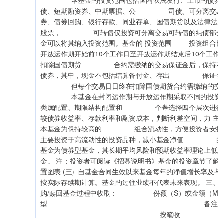
本基金的投资范围包括国内依法发行、上市的债券
债、短期融资券、中期票据、公 司债、可分离交
券、债券回购、银行存款、同业存单、国债期货以及法
股票， 可转债仅投资可分离交易可转债的纯债部
金可以将其纳入投资范围。基金的 投资范围 投资组
开放运作期开始前10个工作日至开放运作期结束后10
扣除国债期货 合约需缴纳的交易保证金后，保持
债券，其中，现金不包括结算备付金、存出 保证金、
但每个交易日日终在扣除国债期货合约需缴纳的交
本基金在封闭运作期与开放运作期采取不同的投资
类属配置、期限结构配置和 个券选择四个层次进
较债券收益率、存款利率和融资成本，判断利差空间，
本基金为保持较高的 组合流动性，方便投资者安
主要投资于高流动性的投资品种，减小基金净值 
基金为债券型基金，其长期平均风险和预期收益率理论
金。 注：投资者可阅读《招募说明书》基金的投资章节了解详
置图表 (三) 自基金合同生效以来基金每年的净值增长率
按实际存续期计算。基金的过往业绩不代表未来表现。 三、
购/赎回基金过程中收取： 份额（S）或金额
型 备注 /持有期
按笔收 M ≥ 500 万元 