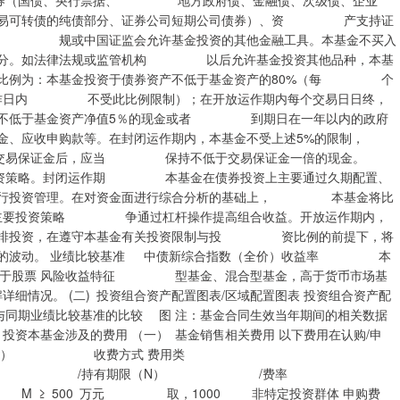
（国债、央行票据、 地方政府债、金融债、次级债、企业
易可转债的纯债部分、证券公司短期公司债券）、资 产支持证
律法 规或中国证监会允许基金投资的其他金融工具。本基金不买入
分。如法律法规或监管机构 以后允许基金投资其他品种，本基
合比例为：本基金投资于债券资产不低于基金资产的80%（每 个
个工作日内 不受此比例限制）；在开放运作期内每个交易日日终，
不低于基金资产净值5％的现金或者 到期日在一年以内的政府
应收申购款等。在封闭运作期内，本基金不受上述5%的限制，
易保证金后，应当 保持不低于交易保证金一倍的现金。
策略。封闭运作期 本基金在债券投资上主要通过久期配置、
行投资管理。在对资金面进行综合分析的基础上， 本基金将比
力 主要投资策略 争通过杠杆操作提高组合收益。开放运作期内，
排投资，在遵守本基金有关投资限制与投 资比例的前提下，将
的波动。 业绩比较基准 中债新综合指数（全价）收益率 本
上低于股票 风险收益特征 型基金、混合型基金，高于货币市场基
细情况。 (二) 投资组合资产配置图表/区域配置图表 投资组合资产配
及与同期业绩比较基准的比较 图 注：基金合同生效当年期间的相关数据
投资本基金涉及的费用 （一） 基金销售相关费用 以下费用在认购/申
（M） 收费方式 费用类
限（N） /费率
取，1000 非特定投资群体 申购费