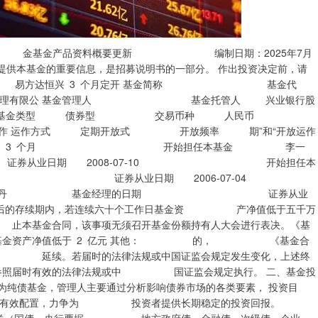
资基 金基金产品资料概要更新 编制日期：2025年7月
本基金的重要信息，是招募说明书的一部分。 作出投资决定前，请
品概况 易方达恒兴 3 个月定开 基金简称 基金代
理有限公 基金管理人 基金托管人 兴业银行股
0-15 基金类型 债券型 交易币种 人民币
 定期开放式 开放频率 期”和“开放运作
3 个月 开始担任本基金 李一
日期 2008-07-10 开始担任本
 证券从业日期 2006-07-04
 基金经理的日期 证券从业
三年后的存续期内，若连续六十个工作日基金资 产净值低于五千万
本基金合同，该事项无须召开基金份额持有人大会进行表决。《基
若基金资产净值低于 2 亿元 其他： 的， 《基金合
式 延续。若届时的法律法规或中国证监会规定发生变化，上述终
照届时有效的法律法规或中 国证监会规定执行。 二、基金投
纯债基金，管理人主要通过分析影响债券市场的各类要素， 投资目
行有效配置，力争为 投资者提供长期稳定的投资回报。