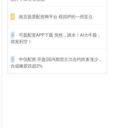
​南京股票配资网平台 模拟IP的一些盲点
3
​可盈配资APP下载 突然，跳水！AI大牛股，
4
突发利空！
​中信配资 开盘|国内期货主力合约跌多涨少，
5
合成橡胶跌超2%