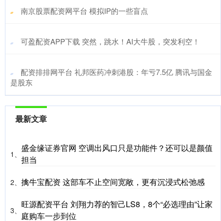
​南京股票配资网平台 模拟IP的一些盲点
​可盈配资APP下载 突然，跳水！AI大牛股，突发利空！
​配资排排网平台 礼邦医药冲刺港股：年亏7.5亿 腾讯与国金
是股东
最新文章
盛金缘证券官网 空调出风口只是功能件？还可以是颜值
1、
担当
擒牛宝配资 这部车不止空间宽敞，更有沉浸式松弛感
2、
旺源配资平台 刘翔力荐的智己LS8，8个“必选理由”让家
3、
庭购车一步到位