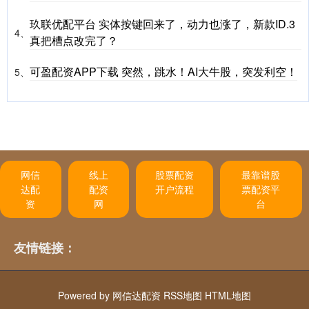
玖联优配平台 实体按键回来了，动力也涨了，新款ID.3
4、
真把槽点改完了？
可盈配资APP下载 突然，跳水！AI大牛股，突发利空！
5、
网信
线上
股票配资
最靠谱股
达配
配资
开户流程
票配资平
资
网
台
友情链接：
Powered by
网信达配资
RSS地图
HTML地图