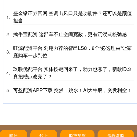
盛金缘证券官网 空调出风口只是功能件？还可以是颜值
1、
担当
擒牛宝配资 这部车不止空间宽敞，更有沉浸式松弛感
2、
旺源配资平台 刘翔力荐的智己LS8，8个“必选理由”让家
3、
庭购车一步到位
玖联优配平台 实体按键回来了，动力也涨了，新款ID.3
4、
真把槽点改完了？
可盈配资APP下载 突然，跳水！AI大牛股，突发利空！
5、
网信
线上
股票配资
最靠谱股