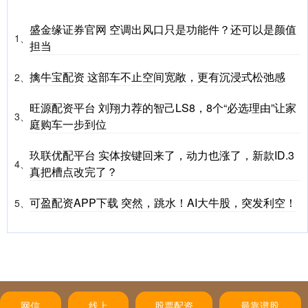
盛金缘证券官网 空调出风口只是功能件？还可以是颜值
1、
担当
擒牛宝配资 这部车不止空间宽敞，更有沉浸式松弛感
2、
旺源配资平台 刘翔力荐的智己LS8，8个“必选理由”让家
3、
庭购车一步到位
玖联优配平台 实体按键回来了，动力也涨了，新款ID.3
4、
真把槽点改完了？
可盈配资APP下载 突然，跳水！AI大牛股，突发利空！
5、
网信
线上
股票配资
最靠谱股