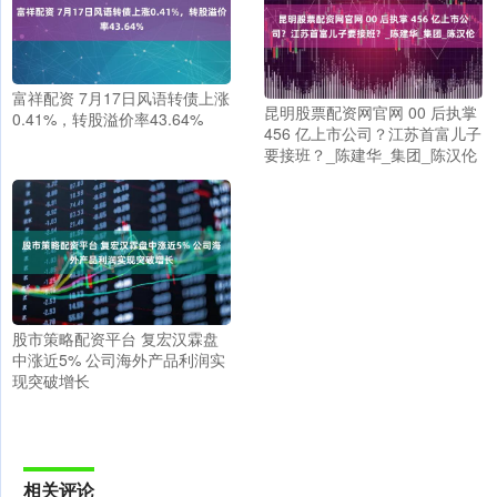
富祥配资 7月17日风语转债上涨
昆明股票配资网官网 00 后执掌
0.41%，转股溢价率43.64%
456 亿上市公司？江苏首富儿子
要接班？_陈建华_集团_陈汉伦
股市策略配资平台 复宏汉霖盘
中涨近5% 公司海外产品利润实
现突破增长
相关评论