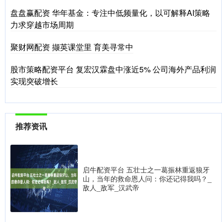
盘盘赢配资 华年基金：专注中低频量化，以可解释AI策略
力求穿越市场周期
聚财网配资 撷英课堂里 育美寻常中
股市策略配资平台 复宏汉霖盘中涨近5% 公司海外产品利润
实现突破增长
推荐资讯
启牛配资平台 五壮士之一葛振林重返狼牙
山，当年的救命恩人问：你还记得我吗？_
敌人_敌军_汉武帝