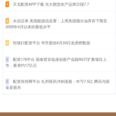
​天戈配资APP下载 光大期货农产品类日报7.7
1
​永信证券 美国能源信息署：上周美国馏分油库存下降至
2
2005年4月以来的最低水平
​恒瑞行配资平台 华升股份6月24日龙虎榜数据
3
​配资178平台 国泰君安临港创新产业园REIT扩募项目上
4
市，募资约17亿元
​配资排排网平台 礼邦医药冲刺港股：年亏7.5亿 腾讯与国
5
金是股东