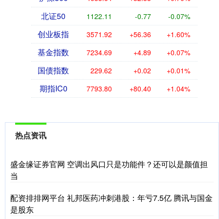
北证50
1122.11
-0.77
-0.07%
创业板指
3571.92
+56.36
+1.60%
基金指数
7234.69
+4.89
+0.07%
国债指数
229.62
+0.02
+0.01%
期指IC0
7793.80
+80.40
+1.04%
热点资讯
盛金缘证券官网 空调出风口只是功能件？还可以是颜值担
当
配资排排网平台 礼邦医药冲刺港股：年亏7.5亿 腾讯与国金
是股东